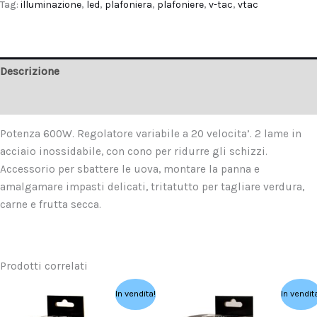
Tag:
illuminazione
,
led
,
plafoniera
,
plafoniere
,
v-tac
,
vtac
Descrizione
Recensioni (0)
Potenza 600W. Regolatore variabile a 20 velocita’. 2 lame in
acciaio inossidabile, con cono per ridurre gli schizzi.
Accessorio per sbattere le uova, montare la panna e
amalgamare impasti delicati, tritatutto per tagliare verdura,
carne e frutta secca.
Prodotti correlati
Il
Il
Il
Il
In vendita!
In vendit
prezzo
prezzo
prezzo
prezzo
originale
attuale
originale
attuale