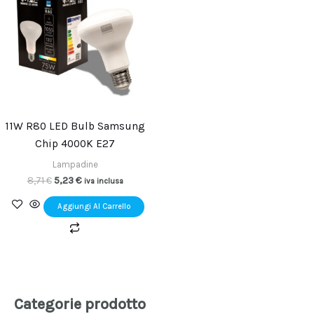
era:
è:
8,71 €.
5,23 €.
11W R80 LED Bulb Samsung
Chip 4000K E27
Lampadine
8,71
€
5,23
€
iva inclusa
Aggiungi Al Carrello
Categorie prodotto