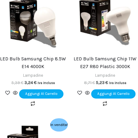
era:
è:
era:
è:
5,39 €.
3,24 €.
8,71 €.
5,23 €.
LED Bulb Samsung Chip 8.5W
LED Bulb Samsung Chip 11W
E14 4000K
E27 R80 Plastic 3000K
Lampadine
Lampadine
5,39
€
3,24
€
8,71
€
5,23
€
iva inclusa
iva inclusa
Aggiungi Al Carrello
Aggiungi Al Carrello
Il
Il
In vendita!
prezzo
prezzo
originale
attuale