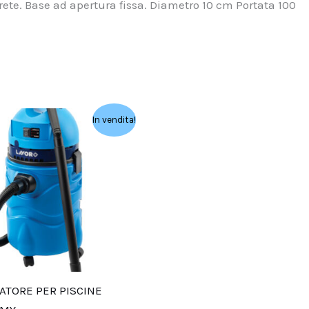
ete. Base ad apertura fissa. Diametro 10 cm Portata 100
Il
Il
In vendita!
prezzo
prezzo
originale
attuale
era:
è:
179,81 €.
172,01 €.
ATORE PER PISCINE