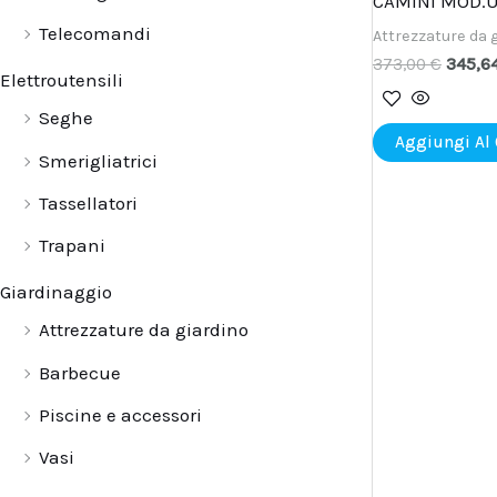
CAMINI MOD.
Telecomandi
Attrezzature da 
373,00
€
345,6
Elettroutensili
Seghe
Aggiungi Al 
Smerigliatrici
Tassellatori
Trapani
Giardinaggio
Attrezzature da giardino
Barbecue
Piscine e accessori
Vasi