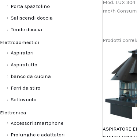
Mod. LUX 304 I
Porta spazzolino
mc/h Consum
Saliscendi doccia
Tende doccia
Prodotti correl
Elettrodomestici
Il
Aspiratori
prezz
origin
Aspiratutto
era:
373,00
banco da cucina
Ferri da stiro
Sottovuoto
Elettronica
Accessori smartphone
ASPIRATORE E
Prolunghe e adattatori