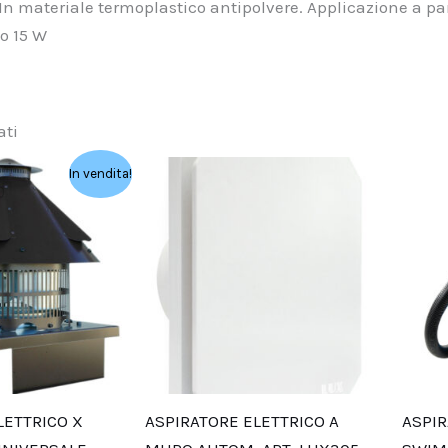
n materiale termoplastico antipolvere. Applicazione a par
o 15 W
ati
Il
In vendita!
o
prezzo
ale
attuale
è:
 €.
345,64 €.
LETTRICO X
ASPIRATORE ELETTRICO A
ASPIR