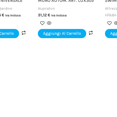
UNIVERSALE
MURO AUTOM. ART. LUX305
SWIM
giardino
Aspiratori
Attrezz
4
€
31,12
€
179,81
iva inclusa
iva inclusa
Carrello
Aggiungi Al Carrello
Agg