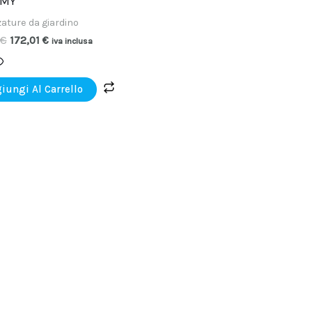
MY
ature da giardino
€
172,01
€
iva inclusa
iungi Al Carrello