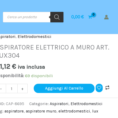
Ricerca
0,00
€
prodotti
piratori
,
Elettrodomestici
SPIRATORE
LETTRICO
SPIRATORE ELETTRICO A MURO ART.
UX304
URO
1,12
€
iva inclusa
T.
UX304
sponibilità:
69 disponibili
uantità
-
+
Aggiungi Al Carrello
OD:
CAP-8695
Categorie:
Aspiratori
,
Elettrodomestici
ag:
aspiratore
,
aspiratore muro
,
elettrodomestici
,
lux