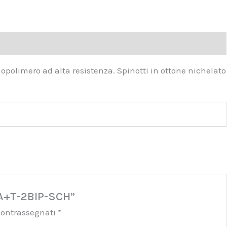
nopolimero ad alta resistenza. Spinotti in ottone nichelato
6A+T-2BIP-SCH”
 contrassegnati
*