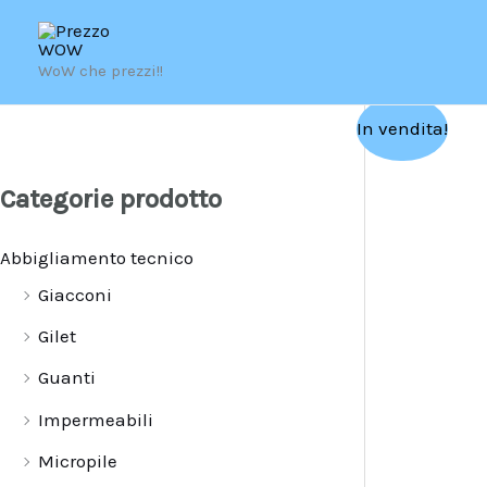
Vai
al
WoW che prezzi!!
contenuto
In vendita!
Categorie prodotto
Abbigliamento tecnico
Giacconi
Gilet
Guanti
Impermeabili
Micropile