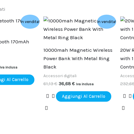
ati
l
Il
Il
In vendita!
In vendita!
prezzo
prezzo
prezzo
le
attuale
originale
attuale
:
era:
è:
tooth 170mAh
.
14,76 €.
61,13 €.
36,68 €.
10000mah Magnetic Wireless
20W R
Power Bank With Metal Ring
with 
Black
Contr
iva inclusa
Accessori digitali
Accesso
gi Al Carrello
61,13
€
36,68
€
232,6
iva inclusa
Aggiungi Al Carrello