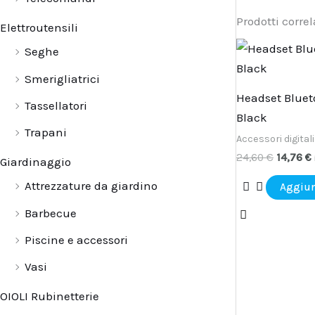
Prodotti correl
Elettroutensili
Il
I
Seghe
prezzo
origina
Smerigliatrici
era:
è
Headset Blue
24,60 €
Tassellatori
Black
Trapani
Accessori digitali
24,60
€
14,76
€
Giardinaggio
Attrezzature da giardino
Aggiun
Barbecue
Piscine e accessori
Vasi
OIOLI Rubinetterie