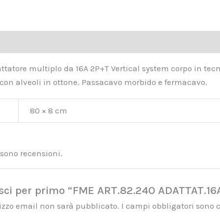
Informazioni aggiuntive
Recensioni (0)
attatore multiplo da 16A 2P+T Vertical system corpo in tec
e con alveoli in ottone. Passacavo morbido e fermacavo.
80 × 8 cm
sono recensioni.
sci per primo “FME ART.82.240 ADATTAT.1
irizzo email non sarà pubblicato.
I campi obbligatori sono