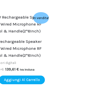
Il
Il
In vendita!
prezzo
prezzo
originale
attuale
era:
è:
232,68 €.
139,61 €.
echargeable Speaker
1 Wired Microphone RF
ol & Handle(2*8Inch)
ri digitali
8
€
139,61
€
iva inclusa
Aggiungi Al Carrello