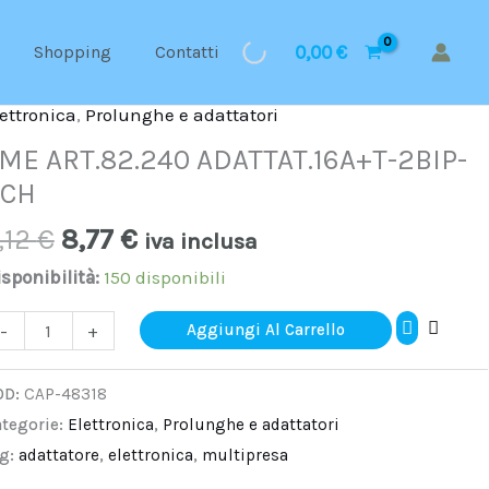
0,00
€
Shopping
Contatti
ettronica
Il
,
Prolunghe e adattatori
Il
ME
prezzo
prezzo
T.82.240
ME ART.82.240 ADATTAT.16A+T-2BIP-
originale
attuale
DATTAT.16A+T-
SCH
era:
è:
IP-
,12
€
8,77
€
9,12 €.
8,77 €.
iva inclusa
CH
uantità
sponibilità:
150 disponibili
-
+
Aggiungi Al Carrello
OD:
CAP-48318
tegorie:
Elettronica
,
Prolunghe e adattatori
ag:
adattatore
,
elettronica
,
multipresa