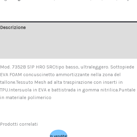
Descrizione
Informazioni aggiuntive
Recensioni (0)
Mod. 7352B S1P HRO SRCtipo basso, ultraleggero. Sottopiede
EVA FOAM concuscinetto ammortizzante nella zona del
tallone.Tessuto Mesh ad alta traspirazione con inserti in
TPU.Intersuola in EVA e battistrada in gomma nitrilica.Puntale
in materiale polimerico
Prodotti correlati
Il
Il
In vendita!