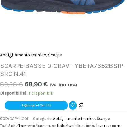
Abbigliamento tecnico
,
Scarpe
SCARPE BASSE 0-GRAVITYBETA7352BS1P
SRC N.41
89,28
€
68,90
€
iva inclusa
Disponibilità:
1 disponibili
Aggiungi Al Carrello
COD:
CAP-14001
Categorie:
Abbigliamento tecnico
,
Scarpe
Tag:
Abbigliamento tecnico
,
antinfortunistica
,
beta
,
lavoro
,
scarpe