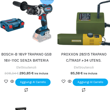
prezzo
prezzo
originale
attuale
era:
è:
308,34 €.
290,85 €.
BOSCH-B 18VP TRAPANO GSB
PROXXON 28515 TRAPANO
18V-110C SENZA BATTERIA
C/TRASF.+34 UTENS.
Elettroutensili
Elettroutensili
308,34
€
290,85
€
85,58
€
iva inclusa
iva inclusa
Aggiungi Al Carrello
Aggiungi Al Carrello